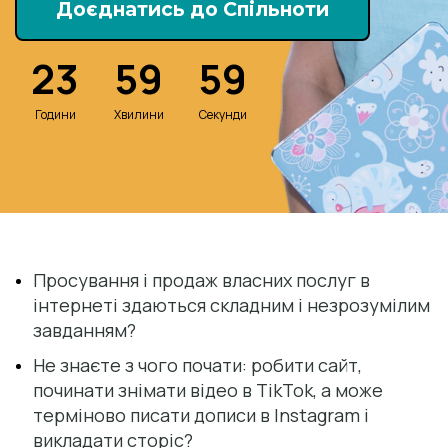
Доєднатись до Спільноти
23
59
59
Години
Хвилини
Секунди
Просування і продаж власних послуг в 
інтернеті здаються складним і незрозумілим 
завданням?
Не знаєте з чого почати: робити сайт, 
починати знімати відео в TikTok, а може 
терміново писати дописи в Instagram і 
викладати сторіс?