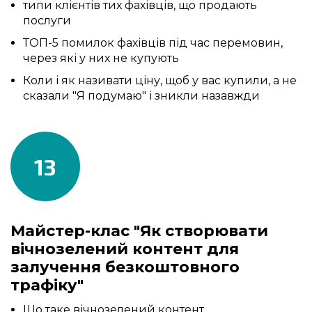
типи клієнтів тих фахівців, що продають
послуги
ТОП-5 помилок фахівців під час перемовин,
через які у них не купують
Коли і як називати ціну, щоб у вас купили, а не
сказали "Я подумаю" і зникли назавжди
13
Майстер-клас "Як створювати
вічнозелений контент для
залучення безкоштовного
трафіку"
Що таке вічнозелений контент