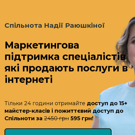
Спільнота Надії Раюшкіної
Маркетингова
підтримка спеціалістів
які продають послуги в
інтернеті
Тільки 24 години отримайте
доступ до 15+
майстер-класів і пожиттєвий доступ до
Спільноти за
2450 грн
595 грн!