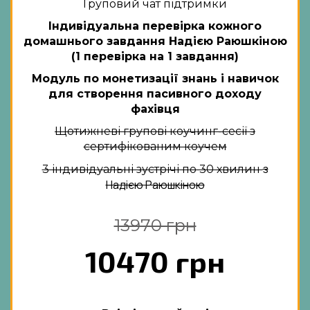
Груповий чат підтримки
Індивідуальна перевірка кожного
домашнього завдання Надією Раюшкіною
(1 перевірка на 1 завдання)
Модуль по монетизації знань і навичок
для створення пасивного доходу
фахівця
Щотижневі групові коучинг-сесії з
сертифікованим коучем
з
3 індивідуальні зустрічі по 30 хвилин
Надією Раюшкіною
13970 грн
10470 грн