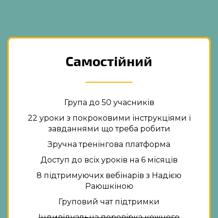
Самостійний
Група до 50 учасників
22 уроки з покроковими інструкціями і
завданнями що треба робити
Зручна тренінгова платформа
Доступ до всіх уроків на 6 місяців
8 підтримуючих вебінарів з Надією
Раюшкіною
Груповий чат підтримки
Індивідуальна перевірка кожного