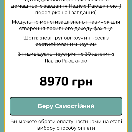
домашнього завдання
Надією Раюшкіною (1
перевірка на 1 завдання)
Модуль по монетизації знань і навичок для
створення пасивного доходу фахівця
Щотижневі групові коучинг-сесії з
сертифікованим коучем
з
3 індивідуальні зустрічі по 30 хвилин
Надією Раюшкіною
8970 грн
Беру Самостійний
Ви можете обрати оплату частинами на етапі
вибору способу оплати